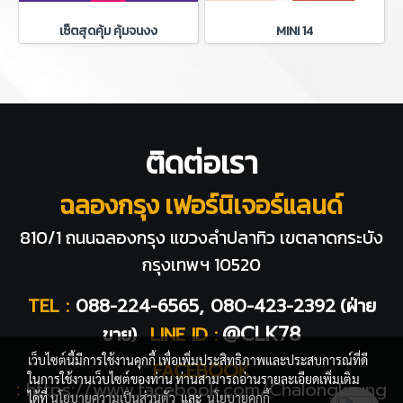
เซ็ตสุดคุ้ม คุ้มจนงง
MINI 14
ติดต่อเรา
ฉลองกรุง เฟอร์นิเจอร์แลนด์
810/1 ถนนฉลองกรุง แขวงลำปลาทิว
เขตลาดกระบัง
กรุงเทพฯ 10520
TEL :
088-224-6565, 080-423-2392
(ฝ่าย
@CLK78
ขาย)
LINE ID :
เว็บไซต์นี้มีการใช้งานคุกกี้ เพื่อเพิ่มประสิทธิภาพและประสบการณ์ที่ดี
FACEBOOK
ในการใช้งานเว็บไซต์ของท่าน ท่านสามารถอ่านรายละเอียดเพิ่มเติม
:
https://www.facebook.com/Chalongkrung
ได้ที่
นโยบายความเป็นส่วนตัว
และ
นโยบายคุกกี้