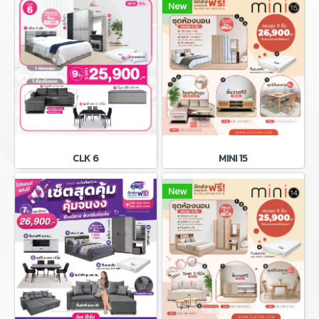
New
CLK 6
MINI 15
New