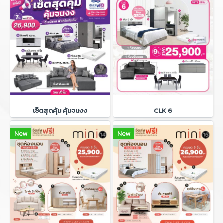
เซ็ตสุดคุ้ม คุ้มจนงง
CLK 6
New
New