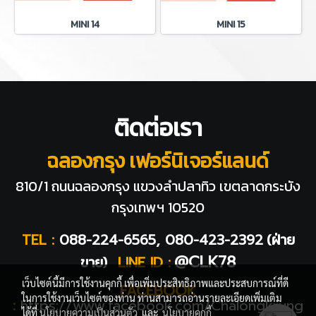
MINI 14
MINI 15
ติดต่อเรา
ฉลองกรุง เฟอร์นิเจอร์แลนด์
810/1 ถนนฉลองกรุง แขวงลำปลาทิว
เขตลาดกระบัง
กรุงเทพฯ 10520
TEL :
088-224-6565, 080-423-2392
(ฝ่าย
@CLK78
ขาย)
LINE ID :
เว็บไซต์นี้มีการใช้งานคุกกี้ เพื่อเพิ่มประสิทธิภาพและประสบการณ์ที่ดี
FACEBOOK
ในการใช้งานเว็บไซต์ของท่าน ท่านสามารถอ่านรายละเอียดเพิ่มเติม
:
https://www.facebook.com/Chalongkrung
ได้ที่
นโยบายความเป็นส่วนตัว
และ
นโยบายคุกกี้