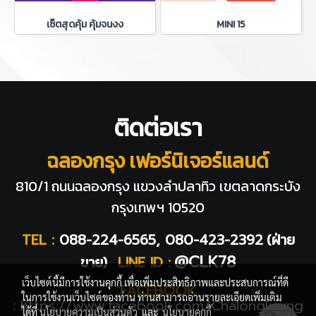
เซ็ตสุดคุ้ม คุ้มจนงง
MINI 15
ติดต่อเรา
ฉลองกรุง เฟอร์นิเจอร์แลนด์
810/1 ถนนฉลองกรุง แขวงลำปลาทิว
เขตลาดกระบัง
กรุงเทพฯ 10520
TEL :
088-224-6565, 080-423-2392
(ฝ่าย
@CLK78
ขาย)
LINE ID :
เว็บไซต์นี้มีการใช้งานคุกกี้ เพื่อเพิ่มประสิทธิภาพและประสบการณ์ที่ดี
FACEBOOK
ในการใช้งานเว็บไซต์ของท่าน ท่านสามารถอ่านรายละเอียดเพิ่มเติม
:
https://www.facebook.com/Chalongkrung
ได้ที่
นโยบายความเป็นส่วนตัว
และ
นโยบายคุกกี้