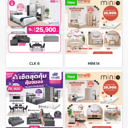
New
CLK 6
MINI 14
New