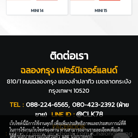
MINI 14
MINI 15
ติดต่อเรา
ฉลองกรุง เฟอร์นิเจอร์แลนด์
810/1 ถนนฉลองกรุง แขวงลำปลาทิว
เขตลาดกระบัง
กรุงเทพฯ 10520
TEL :
088-224-6565, 080-423-2392
(ฝ่าย
@CLK78
ขาย)
LINE ID :
เว็บไซต์นี้มีการใช้งานคุกกี้ เพื่อเพิ่มประสิทธิภาพและประสบการณ์ที่ดี
FACEBOOK
ในการใช้งานเว็บไซต์ของท่าน ท่านสามารถอ่านรายละเอียดเพิ่มเติม
:
https://www.facebook.com/Chalongkrung
ได้ที่
นโยบายความเป็นส่วนตัว
และ
นโยบายคุกกี้