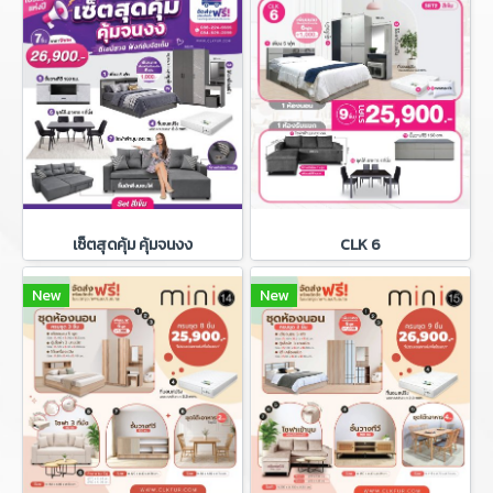
เซ็ตสุดคุ้ม คุ้มจนงง
CLK 6
New
New