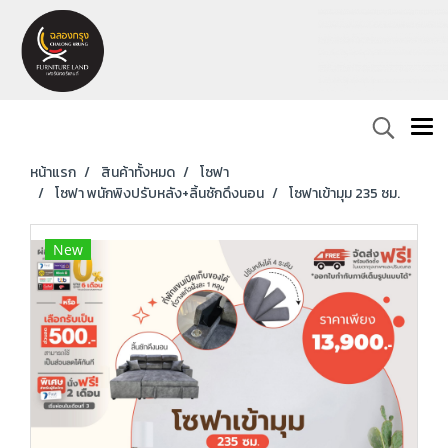
หน้าแรก
สินค้าทั้งหมด
โซฟา
โซฟา พนักพิงปรับหลัง+ลิ้นชักดึงนอน
โซฟาเข้ามุม 235 ซม.
New