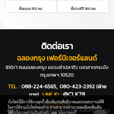
ชั้นแขวน 150 ซม.
ชั้นวางทีวี 160 ซม.
ติดต่อเรา
ฉลองกรุง เฟอร์นิเจอร์แลนด์
810/1 ถนนฉลองกรุง แขวงลำปลาทิว
เขตลาดกระบัง
กรุงเทพฯ 10520
TEL :
088-224-6565, 080-423-2392
(ฝ่าย
@CLK78
ขาย)
LINE ID :
เว็บไซต์นี้มีการใช้งานคุกกี้ เพื่อเพิ่มประสิทธิภาพและประสบการณ์ที่ดี
FACEBOOK
ในการใช้งานเว็บไซต์ของท่าน ท่านสามารถอ่านรายละเอียดเพิ่มเติม
:
https://www.facebook.com/Chalongkrung
ได้ที่
นโยบายความเป็นส่วนตัว
และ
นโยบายคุกกี้