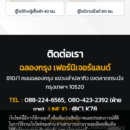
ตู้โชว์ข้างตู้เสื้อผ้า 40 ซม.
ตู้โชว์ดาวน์ไลท์ 80 ซม.
ติดต่อเรา
ฉลองกรุง เฟอร์นิเจอร์แลนด์
810/1 ถนนฉลองกรุง แขวงลำปลาทิว
เขตลาดกระบัง
กรุงเทพฯ 10520
TEL :
088-224-6565, 080-423-2392
(ฝ่าย
@CLK78
ขาย)
LINE ID :
เว็บไซต์นี้มีการใช้งานคุกกี้ เพื่อเพิ่มประสิทธิภาพและประสบการณ์ที่ดี
FACEBOOK
ในการใช้งานเว็บไซต์ของท่าน ท่านสามารถอ่านรายละเอียดเพิ่มเติม
:
https://www.facebook.com/Chalongkrung