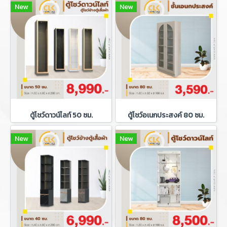
New
New
ตู้โชว์ดาวน์ไลท์ 50 ซม.
ตู้โชว์อเนกประสงค์ 80 ซม.
New
New