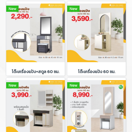
New
New
โต๊ะเครื่องแป้ง+สตูล 60 ซม.
โต๊ะเครื่องแป้ง 60 ซม.
New
New