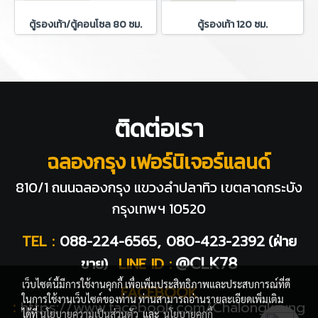
ตู้รองเท้า/ตู้คอนโซล 80 ซม.
ตู้รองเท้า 120 ซม.
ติดต่อเรา
ฉลองกรุง เฟอร์นิเจอร์แลนด์
810/1 ถนนฉลองกรุง แขวงลำปลาทิว
เขตลาดกระบัง
กรุงเทพฯ 10520
TEL :
088-224-6565, 080-423-2392
(ฝ่าย
@CLK78
ขาย)
LINE ID :
เว็บไซต์นี้มีการใช้งานคุกกี้ เพื่อเพิ่มประสิทธิภาพและประสบการณ์ที่ดี
FACEBOOK
ในการใช้งานเว็บไซต์ของท่าน ท่านสามารถอ่านรายละเอียดเพิ่มเติม
:
https://www.facebook.com/Chalongkrung
ได้ที่
นโยบายความเป็นส่วนตัว
และ
นโยบายคุกกี้