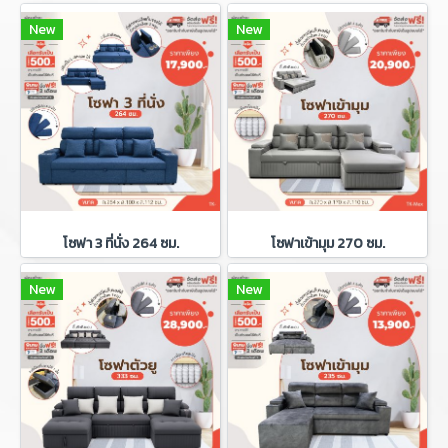
New
New
โซฟา 3 ที่นั่ง 264 ซม.
โซฟาเข้ามุม 270 ซม.
New
New