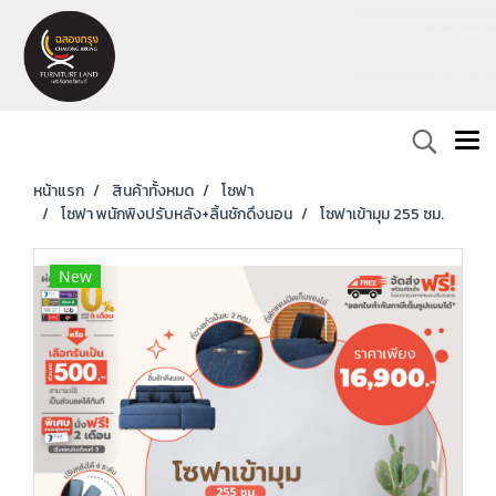
หน้าแรก
สินค้าทั้งหมด
โซฟา
โซฟา พนักพิงปรับหลัง+ลิ้นชักดึงนอน
โซฟาเข้ามุม 255 ซม.
New