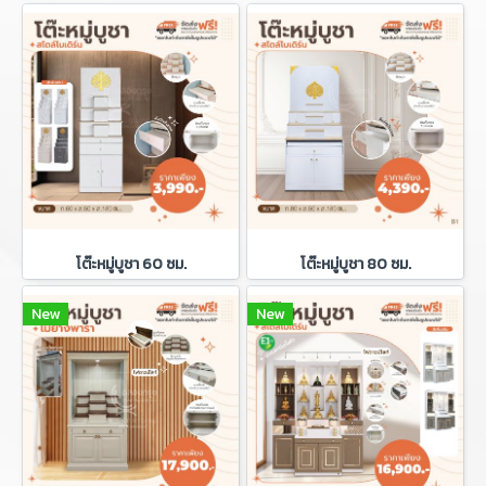
โต๊ะหมู่บูชา 60 ซม.
โต๊ะหมู่บูชา 80 ซม.
New
New