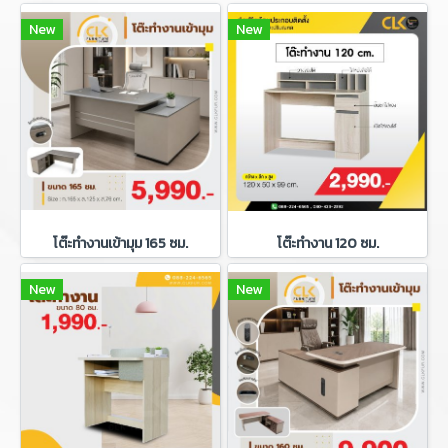
New
New
โต๊ะทำงานเข้ามุม 165 ซม.
โต๊ะทำงาน 120 ซม.
New
New