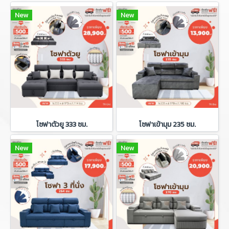
New
New
โซฟาตัวยู 333 ซม.
โซฟาเข้ามุม 235 ซม.
New
New