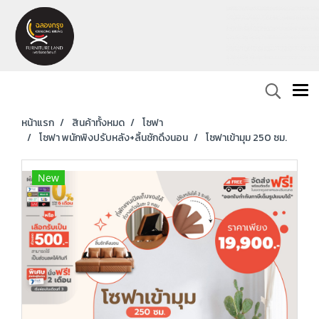
หน้าแรก
สินค้าทั้งหมด
โซฟา
โซฟา พนักพิงปรับหลัง+ลิ้นชักดึงนอน
โซฟาเข้ามุม 250 ซม.
New