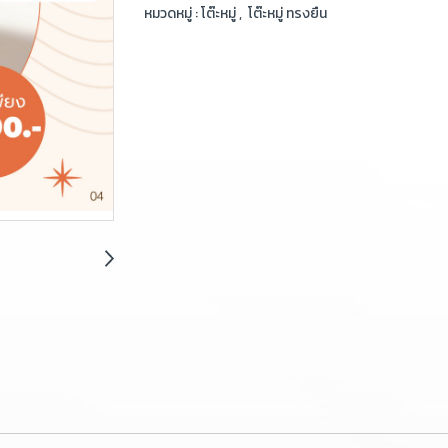
หมวดหมู่ :
โต๊ะหมู่
,
โต๊ะหมู่ ทรงยืน