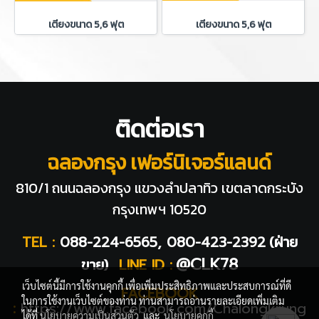
เตียงขนาด 5,6 ฟุต
เตียงขนาด 5,6 ฟุต
ติดต่อเรา
ฉลองกรุง เฟอร์นิเจอร์แลนด์
810/1 ถนนฉลองกรุง แขวงลำปลาทิว
เขตลาดกระบัง
กรุงเทพฯ 10520
TEL :
088-224-6565, 080-423-2392
(ฝ่าย
@CLK78
ขาย)
LINE ID :
เว็บไซต์นี้มีการใช้งานคุกกี้ เพื่อเพิ่มประสิทธิภาพและประสบการณ์ที่ดี
FACEBOOK
ในการใช้งานเว็บไซต์ของท่าน ท่านสามารถอ่านรายละเอียดเพิ่มเติม
:
https://www.facebook.com/Chalongkrung
ได้ที่
นโยบายความเป็นส่วนตัว
และ
นโยบายคุกกี้