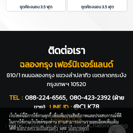
ชุดห้องนอน 3.5 ฟุต
ชุดห้องนอน 3.5 ฟุต
ติดต่อเรา
ฉลองกรุง เฟอร์นิเจอร์แลนด์
810/1 ถนนฉลองกรุง แขวงลำปลาทิว
เขตลาดกระบัง
กรุงเทพฯ 10520
TEL :
088-224-6565, 080-423-2392
(ฝ่าย
@CLK78
ขาย)
LINE ID :
เว็บไซต์นี้มีการใช้งานคุกกี้ เพื่อเพิ่มประสิทธิภาพและประสบการณ์ที่ดี
FACEBOOK
ในการใช้งานเว็บไซต์ของท่าน ท่านสามารถอ่านรายละเอียดเพิ่มเติม
:
https://www.facebook.com/Chalongkrung
ได้ที่
นโยบายความเป็นส่วนตัว
และ
นโยบายคุกกี้
Furnitureland