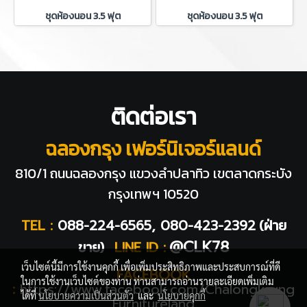
ชุดห้องนอน 3.5 ฟุต
ชุดห้องนอน 3.5 ฟุต
ติดต่อเรา
ฉลองกรุง เฟอร์นิเจอร์แลนด์
810/1 ถนนฉลองกรุง แขวงลำปลาทิว
เขตลาดกระบัง
กรุงเทพฯ 10520
TEL :
088-224-6565, 080-423-2392
(ฝ่าย
@CLK78
ขาย)
LINE ID :
เว็บไซต์นี้มีการใช้งานคุกกี้ เพื่อเพิ่มประสิทธิภาพและประสบการณ์ที่ดี
FACEBOOK
ในการใช้งานเว็บไซต์ของท่าน ท่านสามารถอ่านรายละเอียดเพิ่มเติม
:
https://www.facebook.com/Chalongkrung
ได้ที่
นโยบายความเป็นส่วนตัว
และ
นโยบายคุกกี้
Furnitureland