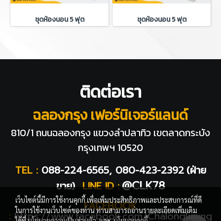
ชุดห้องนอน 5 ฟุต
ชุดห้องนอน 5 ฟุต
ติดต่อเรา
ฉลองกรุง เฟอร์นิเจอร์แลนด์
810/1 ถนนฉลองกรุง แขวงลำปลาทิว
เขตลาดกระบัง
กรุงเทพฯ 10520
TEL :
088-224-6565, 080-423-2392
(ฝ่าย
@CLK78
ขาย)
LINE ID :
เว็บไซต์นี้มีการใช้งานคุกกี้ เพื่อเพิ่มประสิทธิภาพและประสบการณ์ที่ดี
FACEBOOK
ในการใช้งานเว็บไซต์ของท่าน ท่านสามารถอ่านรายละเอียดเพิ่มเติม
:
https://www.facebook.com/Chalongkrung
ได้ที่
นโยบายความเป็นส่วนตัว
และ
นโยบายคุกกี้