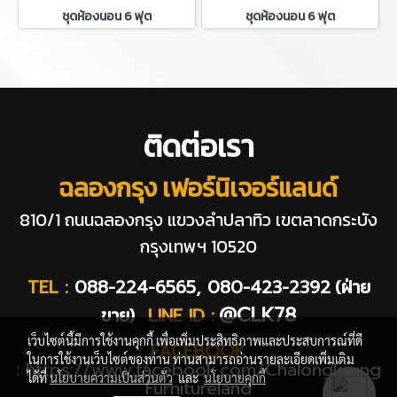
ชุดห้องนอน 6 ฟุต
ชุดห้องนอน 6 ฟุต
ติดต่อเรา
ฉลองกรุง เฟอร์นิเจอร์แลนด์
810/1 ถนนฉลองกรุง แขวงลำปลาทิว
เขตลาดกระบัง
กรุงเทพฯ 10520
TEL :
088-224-6565, 080-423-2392
(ฝ่าย
@CLK78
ขาย)
LINE ID :
เว็บไซต์นี้มีการใช้งานคุกกี้ เพื่อเพิ่มประสิทธิภาพและประสบการณ์ที่ดี
FACEBOOK
ในการใช้งานเว็บไซต์ของท่าน ท่านสามารถอ่านรายละเอียดเพิ่มเติม
:
https://www.facebook.com/Chalongkrung
ได้ที่
นโยบายความเป็นส่วนตัว
และ
นโยบายคุกกี้
Furnitureland