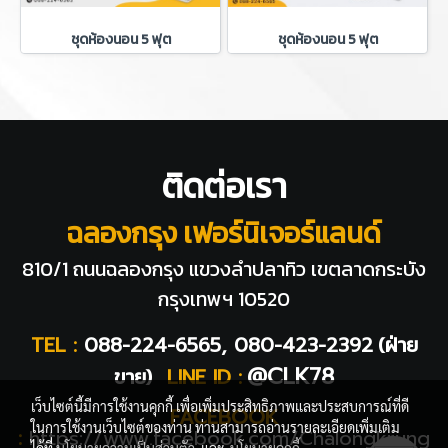
ชุดห้องนอน 5 ฟุต
ชุดห้องนอน 5 ฟุต
ติดต่อเรา
ฉลองกรุง เฟอร์นิเจอร์แลนด์
810/1 ถนนฉลองกรุง แขวงลำปลาทิว
เขตลาดกระบัง
กรุงเทพฯ 10520
TEL :
088-224-6565, 080-423-2392
(ฝ่าย
@CLK78
ขาย)
LINE ID :
เว็บไซต์นี้มีการใช้งานคุกกี้ เพื่อเพิ่มประสิทธิภาพและประสบการณ์ที่ดี
FACEBOOK
ในการใช้งานเว็บไซต์ของท่าน ท่านสามารถอ่านรายละเอียดเพิ่มเติม
:
https://www.facebook.com/Chalongkrung