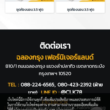
ชุดห้องนอน 3.5 ฟุต
ชุดห้องนอน 3.5 ฟุต
ติดต่อเรา
ฉลองกรุง เฟอร์นิเจอร์แลนด์
810/1 ถนนฉลองกรุง แขวงลำปลาทิว
เขตลาดกระบัง
กรุงเทพฯ 10520
TEL :
088-224-6565, 080-423-2392
(ฝ่าย
@CLK78
ขาย)
LINE ID :
เว็บไซต์นี้มีการใช้งานคุกกี้ เพื่อเพิ่มประสิทธิภาพและประสบการณ์ที่ดี
FACEBOOK
ในการใช้งานเว็บไซต์ของท่าน ท่านสามารถอ่านรายละเอียดเพิ่มเติม
:
https://www.facebook.com/Chalongkrung
ได้ที่
นโยบายความเป็นส่วนตัว
และ
นโยบายคุกกี้