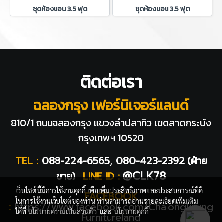
ชุดห้องนอน 3.5 ฟุต
ชุดห้องนอน 3.5 ฟุต
ติดต่อเรา
ฉลองกรุง เฟอร์นิเจอร์แลนด์
810/1 ถนนฉลองกรุง แขวงลำปลาทิว
เขตลาดกระบัง
กรุงเทพฯ 10520
TEL :
088-224-6565, 080-423-2392
(ฝ่าย
@CLK78
ขาย)
LINE ID :
เว็บไซต์นี้มีการใช้งานคุกกี้ เพื่อเพิ่มประสิทธิภาพและประสบการณ์ที่ดี
FACEBOOK
ในการใช้งานเว็บไซต์ของท่าน ท่านสามารถอ่านรายละเอียดเพิ่มเติม
:
https://www.facebook.com/Chalongkrung
ได้ที่
นโยบายความเป็นส่วนตัว
และ
นโยบายคุกกี้
Furnitureland