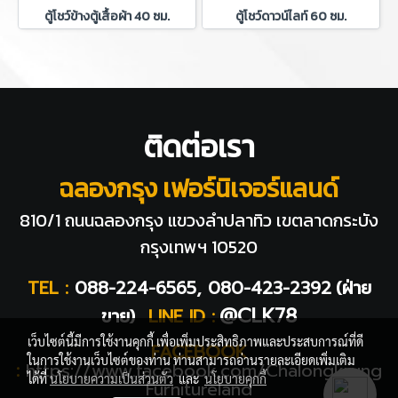
ตู้โชว์ข้างตู้เสื้อผ้า 40 ซม.
ตู้โชว์ดาวน์ไลท์ 60 ซม.
ติดต่อเรา
ฉลองกรุง เฟอร์นิเจอร์แลนด์
810/1 ถนนฉลองกรุง แขวงลำปลาทิว
เขตลาดกระบัง
กรุงเทพฯ 10520
TEL :
088-224-6565, 080-423-2392
(ฝ่าย
@CLK78
ขาย)
LINE ID :
เว็บไซต์นี้มีการใช้งานคุกกี้ เพื่อเพิ่มประสิทธิภาพและประสบการณ์ที่ดี
FACEBOOK
ในการใช้งานเว็บไซต์ของท่าน ท่านสามารถอ่านรายละเอียดเพิ่มเติม
:
https://www.facebook.com/Chalongkrung
ได้ที่
นโยบายความเป็นส่วนตัว
และ
นโยบายคุกกี้
Furnitureland