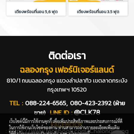
เตียงพร้อมที่นอน 5,6 ฟุต
เตียงพร้อมที่นอน 3.5 ฟุต
ติดต่อเรา
ฉลองกรุง เฟอร์นิเจอร์แลนด์
810/1 ถนนฉลองกรุง แขวงลำปลาทิว
เขตลาดกระบัง
กรุงเทพฯ 10520
TEL :
088-224-6565, 080-423-2392
(ฝ่าย
@CLK78
ขาย)
LINE ID :
เว็บไซต์นี้มีการใช้งานคุกกี้ เพื่อเพิ่มประสิทธิภาพและประสบการณ์ที่ดี
FACEBOOK
ในการใช้งานเว็บไซต์ของท่าน ท่านสามารถอ่านรายละเอียดเพิ่มเติม
:
https://www.facebook.com/Chalongkrung
ได้ที่
นโยบายความเป็นส่วนตัว
และ
นโยบายคุกกี้