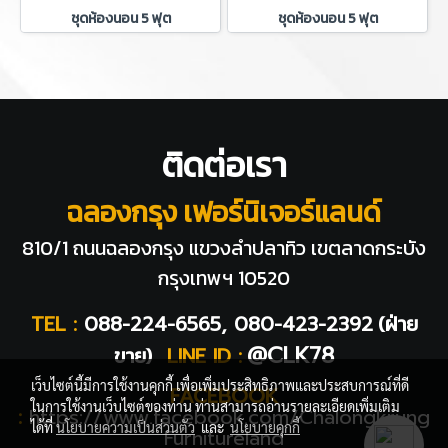
ชุดห้องนอน 5 ฟุต
ชุดห้องนอน 5 ฟุต
ติดต่อเรา
ฉลองกรุง เฟอร์นิเจอร์แลนด์
810/1 ถนนฉลองกรุง แขวงลำปลาทิว
เขตลาดกระบัง
กรุงเทพฯ 10520
TEL :
088-224-6565, 080-423-2392
(ฝ่าย
@CLK78
ขาย)
LINE ID :
เว็บไซต์นี้มีการใช้งานคุกกี้ เพื่อเพิ่มประสิทธิภาพและประสบการณ์ที่ดี
FACEBOOK
ในการใช้งานเว็บไซต์ของท่าน ท่านสามารถอ่านรายละเอียดเพิ่มเติม
:
https://www.facebook.com/Chalongkrung
ได้ที่
นโยบายความเป็นส่วนตัว
และ
นโยบายคุกกี้
Furnitureland