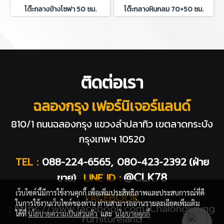
โต๊ะกลางข้างโซฟา 50 ซม.
โต๊ะกลางหินกลม 70+50 ซม.
ติดต่อเรา
ฉลองกรุง เฟอร์นิเจอร์แลนด์
810/1 ถนนฉลองกรุง แขวงลำปลาทิว
เขตลาดกระบัง
กรุงเทพฯ 10520
TEL :
088-224-6565, 080-423-2392
(ฝ่าย
@CLK78
ขาย)
LINE ID :
เว็บไซต์นี้มีการใช้งานคุกกี้ เพื่อเพิ่มประสิทธิภาพและประสบการณ์ที่ดี
FACEBOOK
ในการใช้งานเว็บไซต์ของท่าน ท่านสามารถอ่านรายละเอียดเพิ่มเติม
:
https://www.facebook.com/Chalongkrung
ได้ที่
นโยบายความเป็นส่วนตัว
และ
นโยบายคุกกี้
Furnitureland