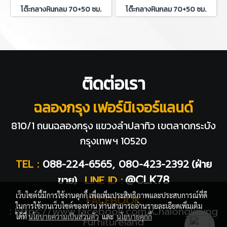
โต๊ะกลางหินกลม 70+50 ซม.
โต๊ะกลางหินกลม 70+50 ซม.
ติดต่อเรา
ฉลองกรุง เฟอร์นิเจอร์แลนด์
810/1 ถนนฉลองกรุง แขวงลำปลาทิว
เขตลาดกระบัง
กรุงเทพฯ 10520
TEL :
088-224-6565, 080-423-2392
(ฝ่าย
@CLK78
ขาย)
LINE ID :
เว็บไซต์นี้มีการใช้งานคุกกี้ เพื่อเพิ่มประสิทธิภาพและประสบการณ์ที่ดี
FACEBOOK
ในการใช้งานเว็บไซต์ของท่าน ท่านสามารถอ่านรายละเอียดเพิ่มเติม
:
https://www.facebook.com/Chalongkrung
ได้ที่
นโยบายความเป็นส่วนตัว
และ
นโยบายคุกกี้
Furnitureland