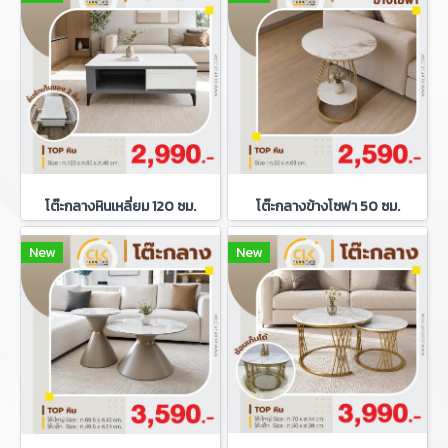
โต๊ะกลางหินเหลี่ยม 120 ซม.
โต๊ะกลางข้างโซฟา 50 ซม.
New
New