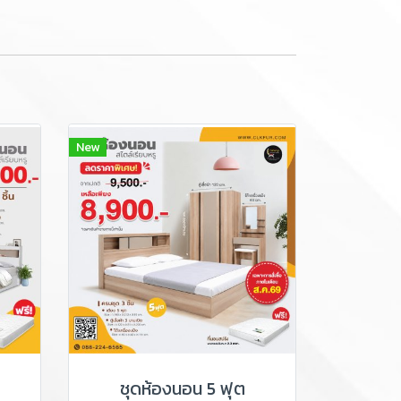
New
ชุดห้องนอน 5 ฟุต