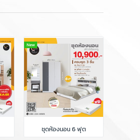
New
ชุดห้องนอน 6 ฟุต