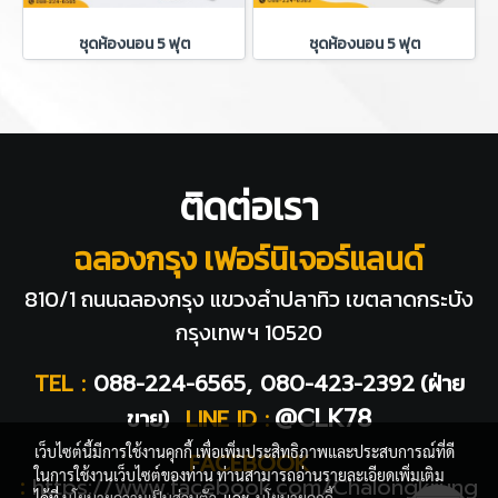
ชุดห้องนอน 5 ฟุต
ชุดห้องนอน 5 ฟุต
ติดต่อเรา
ฉลองกรุง เฟอร์นิเจอร์แลนด์
810/1 ถนนฉลองกรุง แขวงลำปลาทิว
เขตลาดกระบัง
กรุงเทพฯ 10520
TEL :
088-224-6565, 080-423-2392
(ฝ่าย
@CLK78
ขาย)
LINE ID :
เว็บไซต์นี้มีการใช้งานคุกกี้ เพื่อเพิ่มประสิทธิภาพและประสบการณ์ที่ดี
FACEBOOK
ในการใช้งานเว็บไซต์ของท่าน ท่านสามารถอ่านรายละเอียดเพิ่มเติม
:
https://www.facebook.com/Chalongkrung