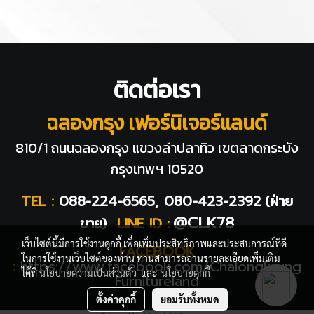
ติดต่อเรา
ฉลองกรุง เฟอร์นิเจอร์แลนด์
810/1 ถนนฉลองกรุง แขวงลำปลาทิว
เขตลาดกระบัง
กรุงเทพฯ 10520
TEL :
088-224-6565, 080-423-2392
(ฝ่าย
@CLK78
ขาย)
LINE ID :
เว็บไซต์นี้มีการใช้งานคุกกี้ เพื่อเพิ่มประสิทธิภาพและประสบการณ์ที่ดี
FACEBOOK
ในการใช้งานเว็บไซต์ของท่าน ท่านสามารถอ่านรายละเอียดเพิ่มเติม
:
https://www.facebook.com/Chalongkrung
ได้ที่
นโยบายความเป็นส่วนตัว
และ
นโยบายคุกกี้
Furnitureland
ตั้งค่าคุกกี้
ยอมรับทั้งหมด