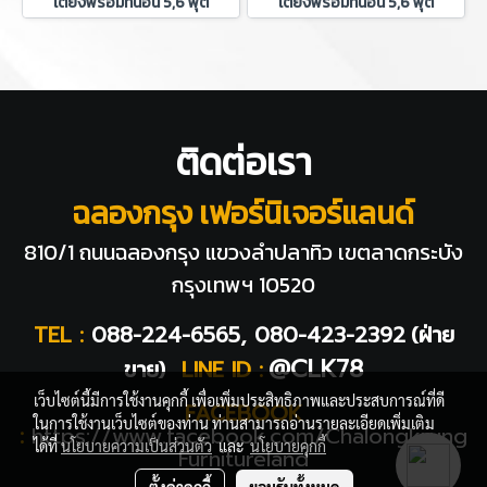
เตียงพร้อมที่นอน 5,6 ฟุต
เตียงพร้อมที่นอน 5,6 ฟุต
ติดต่อเรา
ฉลองกรุง เฟอร์นิเจอร์แลนด์
810/1 ถนนฉลองกรุง แขวงลำปลาทิว
เขตลาดกระบัง
กรุงเทพฯ 10520
TEL :
088-224-6565, 080-423-2392
(ฝ่าย
@CLK78
ขาย)
LINE ID :
เว็บไซต์นี้มีการใช้งานคุกกี้ เพื่อเพิ่มประสิทธิภาพและประสบการณ์ที่ดี
FACEBOOK
ในการใช้งานเว็บไซต์ของท่าน ท่านสามารถอ่านรายละเอียดเพิ่มเติม
:
https://www.facebook.com/Chalongkrung
ได้ที่
นโยบายความเป็นส่วนตัว
และ
นโยบายคุกกี้
Furnitureland