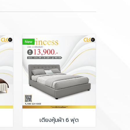
New
เตียงหุ้มผ้า 6 ฟุต