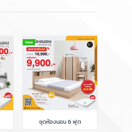
New
ชุดห้องนอน 6 ฟุต