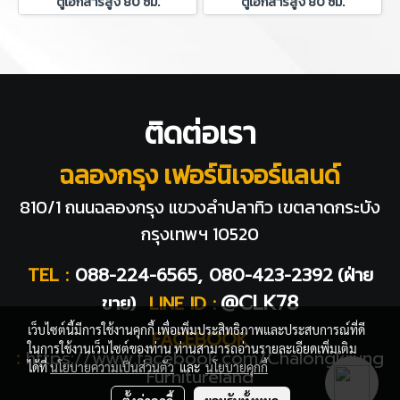
ตู้เอกสารสูง 80 ซม.
ตู้เอกสารสูง 80 ซม.
ติดต่อเรา
ฉลองกรุง เฟอร์นิเจอร์แลนด์
810/1 ถนนฉลองกรุง แขวงลำปลาทิว
เขตลาดกระบัง
กรุงเทพฯ 10520
TEL :
088-224-6565, 080-423-2392
(ฝ่าย
@CLK78
ขาย)
LINE ID :
เว็บไซต์นี้มีการใช้งานคุกกี้ เพื่อเพิ่มประสิทธิภาพและประสบการณ์ที่ดี
FACEBOOK
ในการใช้งานเว็บไซต์ของท่าน ท่านสามารถอ่านรายละเอียดเพิ่มเติม
:
https://www.facebook.com/Chalongkrung
ได้ที่
นโยบายความเป็นส่วนตัว
และ
นโยบายคุกกี้
Furnitureland