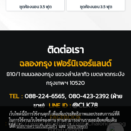
ชุดห้องนอน 3.5 ฟุต
ชุดห้องนอน 3.5 ฟุต
ติดต่อเรา
ฉลองกรุง เฟอร์นิเจอร์แลนด์
810/1 ถนนฉลองกรุง แขวงลำปลาทิว
เขตลาดกระบัง
กรุงเทพฯ 10520
TEL :
088-224-6565, 080-423-2392
(ฝ่าย
@CLK78
ขาย)
LINE ID :
เว็บไซต์นี้มีการใช้งานคุกกี้ เพื่อเพิ่มประสิทธิภาพและประสบการณ์ที่ดี
FACEBOOK
ในการใช้งานเว็บไซต์ของท่าน ท่านสามารถอ่านรายละเอียดเพิ่มเติม
:
https://www.facebook.com/Chalongkrung
ได้ที่
นโยบายความเป็นส่วนตัว
และ
นโยบายคุกกี้
Furnitureland