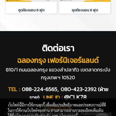
ชุดห้องนอน 6 ฟุต
ชุดห้องนอน 6 ฟุต
ติดต่อเรา
ฉลองกรุง เฟอร์นิเจอร์แลนด์
810/1 ถนนฉลองกรุง แขวงลำปลาทิว
เขตลาดกระบัง
กรุงเทพฯ 10520
TEL :
088-224-6565, 080-423-2392
(ฝ่าย
@CLK78
ขาย)
LINE ID :
เว็บไซต์นี้มีการใช้งานคุกกี้ เพื่อเพิ่มประสิทธิภาพและประสบการณ์ที่ดี
FACEBOOK
ในการใช้งานเว็บไซต์ของท่าน ท่านสามารถอ่านรายละเอียดเพิ่มเติม
:
https://www.facebook.com/Chalongkrung
ได้ที่
นโยบายความเป็นส่วนตัว
และ
นโยบายคุกกี้