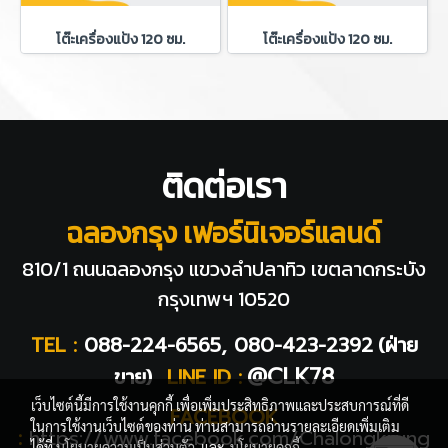
โต๊ะเครื่องแป้ง 120 ซม.
โต๊ะเครื่องแป้ง 120 ซม.
ติดต่อเรา
ฉลองกรุง เฟอร์นิเจอร์แลนด์
810/1 ถนนฉลองกรุง แขวงลำปลาทิว
เขตลาดกระบัง
กรุงเทพฯ 10520
TEL :
088-224-6565, 080-423-2392
(ฝ่าย
@CLK78
ขาย)
LINE ID :
เว็บไซต์นี้มีการใช้งานคุกกี้ เพื่อเพิ่มประสิทธิภาพและประสบการณ์ที่ดี
FACEBOOK
ในการใช้งานเว็บไซต์ของท่าน ท่านสามารถอ่านรายละเอียดเพิ่มเติม
:
https://www.facebook.com/Chalongkrung
ได้ที่
นโยบายความเป็นส่วนตัว
และ
นโยบายคุกกี้