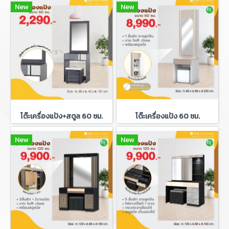
New
New
โต๊ะเครื่องแป้ง+สตูล 60 ซม.
โต๊ะเครื่องแป้ง 60 ซม.
New
New