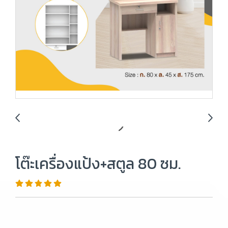
โต๊ะเครื่องแป้ง+สตูล 80 ซม.