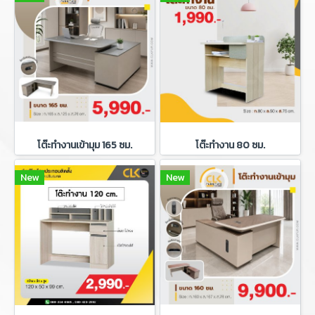
โต๊ะทำงานเข้ามุม 165 ซม.
โต๊ะทำงาน 80 ซม.
New
New