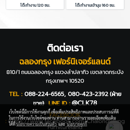
โต๊ะทำงาน 120 ซม.
โต๊ะทำงานเข้ามุม 160 ซม.
ติดต่อเรา
ฉลองกรุง เฟอร์นิเจอร์แลนด์
810/1 ถนนฉลองกรุง แขวงลำปลาทิว
เขตลาดกระบัง
กรุงเทพฯ 10520
TEL :
088-224-6565, 080-423-2392
(ฝ่าย
@CLK78
ขาย)
LINE ID :
เว็บไซต์นี้มีการใช้งานคุกกี้ เพื่อเพิ่มประสิทธิภาพและประสบการณ์ที่ดี
FACEBOOK
ในการใช้งานเว็บไซต์ของท่าน ท่านสามารถอ่านรายละเอียดเพิ่มเติม
:
https://www.facebook.com/Chalongkrung
ได้ที่
นโยบายความเป็นส่วนตัว
และ
นโยบายคุกกี้
Furnitureland