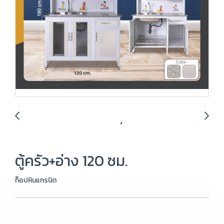
ตู้ครัว+อ่าง 120 ซม.
ท็อปหินแกรนิต