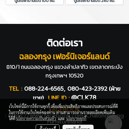
ตู้เสื้อผ้าบานเปิด 100 ซม.
ตู้เสื้อผ้าบานเปิด 240 ซม.
ติดต่อเรา
ฉลองกรุง เฟอร์นิเจอร์แลนด์
810/1 ถนนฉลองกรุง แขวงลำปลาทิว
เขตลาดกระบัง
กรุงเทพฯ 10520
TEL :
088-224-6565, 080-423-2392
(ฝ่าย
@CLK78
ขาย)
LINE ID :
เว็บไซต์นี้มีการใช้งานคุกกี้ เพื่อเพิ่มประสิทธิภาพและประสบการณ์ที่ดี
FACEBOOK
ในการใช้งานเว็บไซต์ของท่าน ท่านสามารถอ่านรายละเอียดเพิ่มเติม
:
https://www.facebook.com/Chalongkrung
ได้ที่
นโยบายความเป็นส่วนตัว
และ
นโยบายคุกกี้
Furnitureland