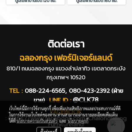
ตู้เสื้อผ้าบานเปิด 120 ซม.
ตู้เสื้อผ้าบานเปิด 160 ซม.
ติดต่อเรา
ฉลองกรุง เฟอร์นิเจอร์แลนด์
810/1 ถนนฉลองกรุง แขวงลำปลาทิว
เขตลาดกระบัง
กรุงเทพฯ 10520
TEL :
088-224-6565, 080-423-2392
(ฝ่าย
@CLK78
ขาย)
LINE ID :
เว็บไซต์นี้มีการใช้งานคุกกี้ เพื่อเพิ่มประสิทธิภาพและประสบการณ์ที่ดี
FACEBOOK
ในการใช้งานเว็บไซต์ของท่าน ท่านสามารถอ่านรายละเอียดเพิ่มเติม
:
https://www.facebook.com/Chalongkrung
ได้ที่
นโยบายความเป็นส่วนตัว
และ
นโยบายคุกกี้
Furnitureland