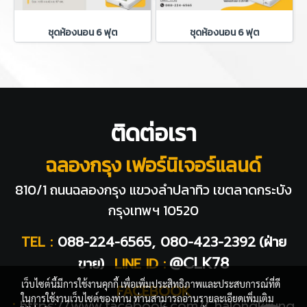
ชุดห้องนอน 6 ฟุต
ชุดห้องนอน 6 ฟุต
ติดต่อเรา
ฉลองกรุง เฟอร์นิเจอร์แลนด์
810/1 ถนนฉลองกรุง แขวงลำปลาทิว
เขตลาดกระบัง
กรุงเทพฯ 10520
TEL :
088-224-6565, 080-423-2392
(ฝ่าย
@CLK78
ขาย)
LINE ID :
เว็บไซต์นี้มีการใช้งานคุกกี้ เพื่อเพิ่มประสิทธิภาพและประสบการณ์ที่ดี
FACEBOOK
ในการใช้งานเว็บไซต์ของท่าน ท่านสามารถอ่านรายละเอียดเพิ่มเติม
:
https://www.facebook.com/Chalongkrung