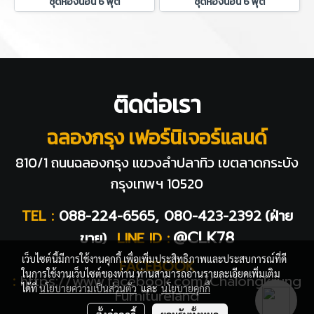
ชุดห้องนอน 6 ฟุต
ชุดห้องนอน 6 ฟุต
ติดต่อเรา
ฉลองกรุง เฟอร์นิเจอร์แลนด์
810/1 ถนนฉลองกรุง แขวงลำปลาทิว
เขตลาดกระบัง
กรุงเทพฯ 10520
TEL :
088-224-6565, 080-423-2392
(ฝ่าย
@CLK78
ขาย)
LINE ID :
เว็บไซต์นี้มีการใช้งานคุกกี้ เพื่อเพิ่มประสิทธิภาพและประสบการณ์ที่ดี
FACEBOOK
ในการใช้งานเว็บไซต์ของท่าน ท่านสามารถอ่านรายละเอียดเพิ่มเติม
:
https://www.facebook.com/Chalongkrung
ได้ที่
นโยบายความเป็นส่วนตัว
และ
นโยบายคุกกี้
Furnitureland