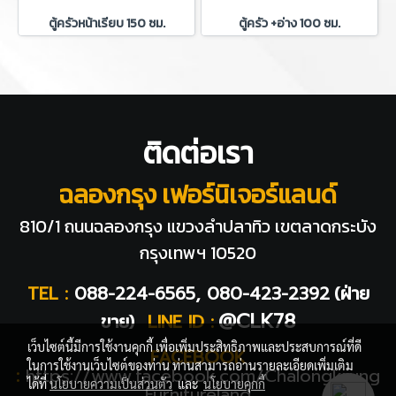
ตู้ครัวหน้าเรียบ 150 ซม.
ตู้ครัว +อ่าง 100 ซม.
ติดต่อเรา
ฉลองกรุง เฟอร์นิเจอร์แลนด์
810/1 ถนนฉลองกรุง แขวงลำปลาทิว
เขตลาดกระบัง
กรุงเทพฯ 10520
TEL :
088-224-6565, 080-423-2392
(ฝ่าย
@CLK78
ขาย)
LINE ID :
เว็บไซต์นี้มีการใช้งานคุกกี้ เพื่อเพิ่มประสิทธิภาพและประสบการณ์ที่ดี
FACEBOOK
ในการใช้งานเว็บไซต์ของท่าน ท่านสามารถอ่านรายละเอียดเพิ่มเติม
:
https://www.facebook.com/Chalongkrung
ได้ที่
นโยบายความเป็นส่วนตัว
และ
นโยบายคุกกี้
Furnitureland