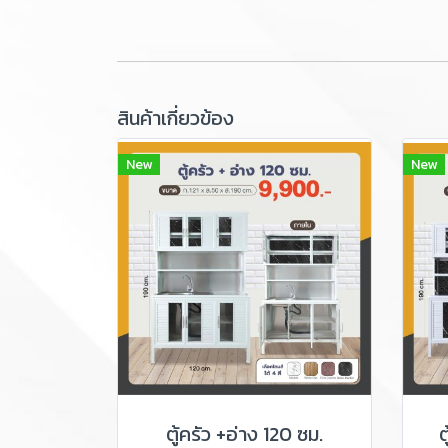
สินค้าเกี่ยวข้อง
New
New
ตู้ครัว +อ่าง 120 ซม.
ต