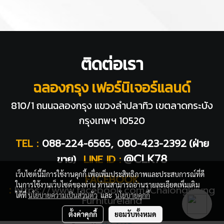
ติดต่อเรา
ฉลองกรุง เฟอร์นิเจอร์แลนด์
810/1 ถนนฉลองกรุง แขวงลำปลาทิว
เขตลาดกระบัง
กรุงเทพฯ 10520
TEL :
088-224-6565, 080-423-2392
(ฝ่าย
@CLK78
ขาย)
LINE ID :
เว็บไซต์นี้มีการใช้งานคุกกี้ เพื่อเพิ่มประสิทธิภาพและประสบการณ์ที่ดี
FACEBOOK
ในการใช้งานเว็บไซต์ของท่าน ท่านสามารถอ่านรายละเอียดเพิ่มเติม
:
https://www.facebook.com/Chalongkrung
ได้ที่
นโยบายความเป็นส่วนตัว
และ
นโยบายคุกกี้
Furnitureland
ตั้งค่าคุกกี้
ยอมรับทั้งหมด