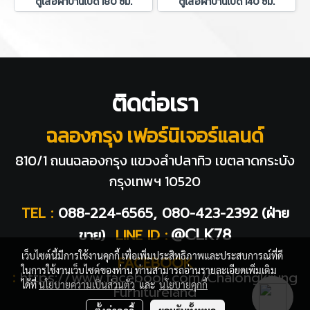
ตู้เสื้อผ้าบานเปิด 180 ซม.
ตู้เสื้อผ้าบานเปิด 140 ซม.
ติดต่อเรา
ฉลองกรุง เฟอร์นิเจอร์แลนด์
810/1 ถนนฉลองกรุง แขวงลำปลาทิว
เขตลาดกระบัง
กรุงเทพฯ 10520
TEL :
088-224-6565, 080-423-2392
(ฝ่าย
@CLK78
ขาย)
LINE ID :
เว็บไซต์นี้มีการใช้งานคุกกี้ เพื่อเพิ่มประสิทธิภาพและประสบการณ์ที่ดี
FACEBOOK
ในการใช้งานเว็บไซต์ของท่าน ท่านสามารถอ่านรายละเอียดเพิ่มเติม
:
https://www.facebook.com/Chalongkrung
ได้ที่
นโยบายความเป็นส่วนตัว
และ
นโยบายคุกกี้
Furnitureland