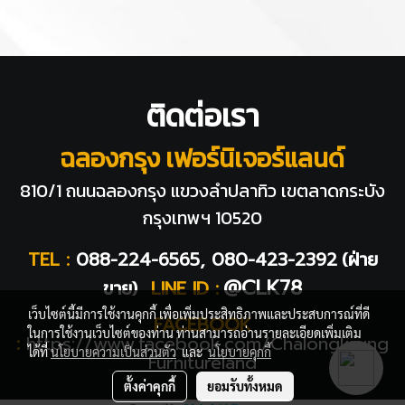
ติดต่อเรา
ฉลองกรุง เฟอร์นิเจอร์แลนด์
810/1 ถนนฉลองกรุง แขวงลำปลาทิว
เขตลาดกระบัง
กรุงเทพฯ 10520
TEL :
088-224-6565, 080-423-2392
(ฝ่าย
@CLK78
ขาย)
LINE ID :
เว็บไซต์นี้มีการใช้งานคุกกี้ เพื่อเพิ่มประสิทธิภาพและประสบการณ์ที่ดี
FACEBOOK
ในการใช้งานเว็บไซต์ของท่าน ท่านสามารถอ่านรายละเอียดเพิ่มเติม
:
https://www.facebook.com/Chalongkrung
ได้ที่
นโยบายความเป็นส่วนตัว
และ
นโยบายคุกกี้
Furnitureland
ตั้งค่าคุกกี้
ยอมรับทั้งหมด