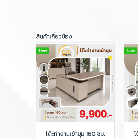
สินค้าเกี่ยวข้อง
New
New
โต๊ะทำงานเข้ามุม 160 ซม.
โ