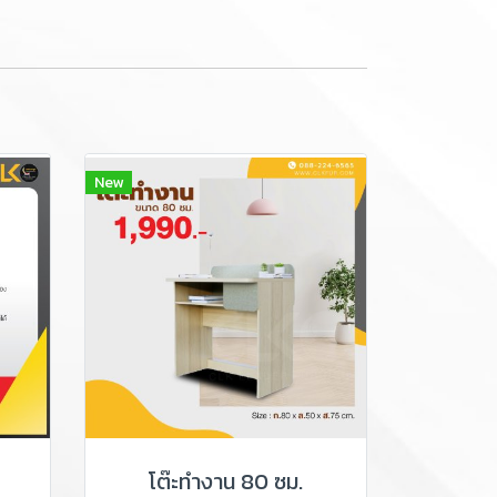
New
โต๊ะทำงาน 80 ซม.